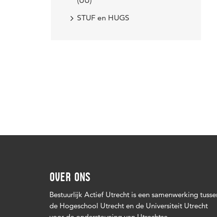
(UU)
STUF en HUGS
OVER ONS
Bestuurlijk Actief Utrecht is een samenwerking tusse
de Hogeschool Utrecht en de Universiteit Utrecht
voor de ondersteuning van Utrechtse